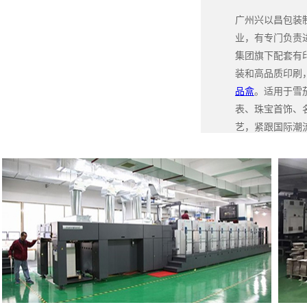
广州兴以昌包装
业，有专门负责
集团旗下配套有
装和高品质印刷
品盒
。适用于雪
表、珠宝首饰、
艺，紧跟国际潮
领时尚，可谓匠心独