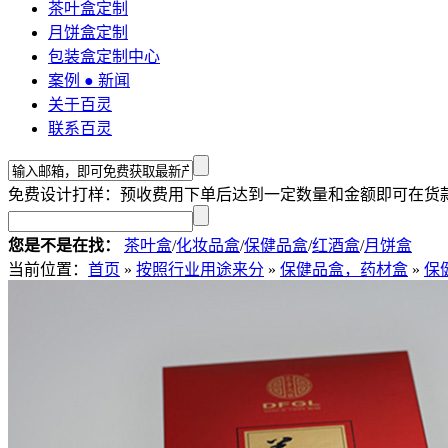
茶叶盒定制
月饼盒定制
包装盒定制中心
案例 ● 新闻
关于百灵
联系百灵
免费设计打样：预收费用下单后达到一定数量和金额即可在货
您是不是在找：
茶叶盒
/
化妆品盒
/
保健品盒
/
红酒盒
/
月饼盒
当前位置：
首页
»
按照行业用途来分
»
保健品盒，药材盒
»
保